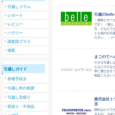
引越しコラム
引越のbelle 
レポート
・価格とサー
レビュー
です！ ・個人
方、どなたで
ハウツー
とも他のお引
ださい。 ・メール
調査団プラス
連載
まごのてヘ
小さな引越しは
んなに小さな
引越しガイド
寧に運びます！
相談ください
各種手続き
引越し時の挨拶
引越し見積り
株式会社ト
京
荷造り・不用品
移転はただで
るもの。 せめ