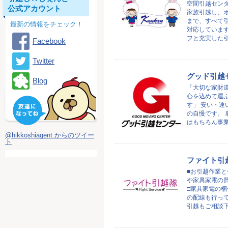
空間引越セン
公式アカウント
家族引越し、
まで、すべて
最新の情報をチェック！
対応しています
フと充実した引越
Facebook
Twitter
グッド引越
Blog
「大切な家財
心を込めて運
す」 安い・速
の自慢です。 
はもちろん事業所
@hikkoshiagent からのツイー
ト
ファイト引
■お引越作業
や家具家電の
□家具家電の
の配線も行って
引越もご相談下さ