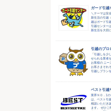
ガード引越
＼テーマは安全
新生活の引越
越はガード引越
引越センター
新生活を大切にさ
引越のプロ
「引越しを少
せられる業者
お客様の ニー
お客さまそれ
引越しプランをご
ベスト引越
業界ＮＯ．1の
は、ベスト引
相談いただき
ます。 ぜひご