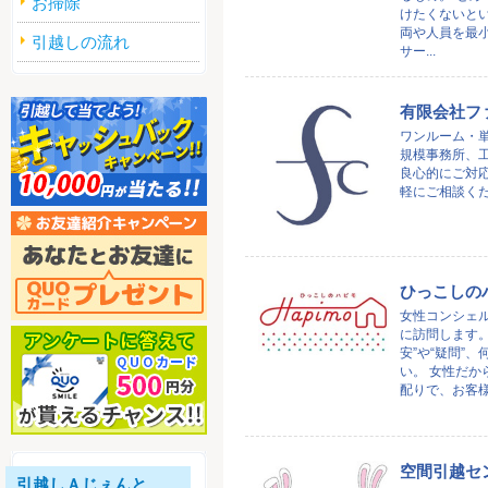
お掃除
けたくないとい
両や人員を最
引越しの流れ
サー...
有限会社フ
ワンルーム・単
規模事務所、
良心的にご対応
軽にご相談く
ひっこしの
女性コンシェ
に訪問します。
安”や“疑問”
い。 女性だか
配りで、お客様だ
空間引越セ
引越しＡじぇんと