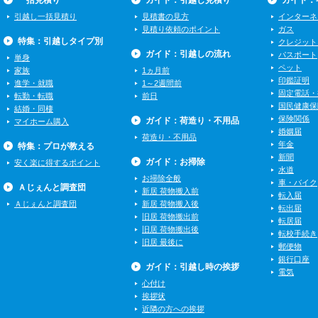
一括見積り
ガイド：引越し見積り
ガイド：
引越し一括見積り
見積書の見方
インターネ
見積り依頼のポイント
ガス
特集：引越しタイプ別
クレジット
ガイド：引越しの流れ
パスポート
単身
ペット
家族
1ヵ月前
印鑑証明
進学・就職
1～2週間前
固定電話・
転勤・転職
前日
国民健康保
結婚・同棲
保険関係
ガイド：荷造り・不用品
マイホーム購入
婚姻届
荷造り・不用品
年金
特集：プロが教える
新聞
ガイド：お掃除
安く楽に得するポイント
水道
お掃除全般
車・バイク
Ａじぇんと調査団
新居 荷物搬入前
転入届
Ａじぇんと調査団
新居 荷物搬入後
転出届
旧居 荷物搬出前
転居届
旧居 荷物搬出後
転校手続き
旧居 最後に
郵便物
銀行口座
ガイド：引越し時の挨拶
電気
心付け
挨拶状
近隣の方への挨拶