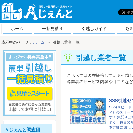
引
越しＡじぇんと
ホーム
一括見積り
引越しガイド
Ｑ
表示中のページ :
ホーム
＞
引越し業者一覧
引越し業者一覧
こちらでは現在提携している引越
各業者のサービス内容や口コミな
SSS引越セ
SSS(スピー
ィ）のスリー
す！ 気配りと
早く・最高の
本方針に 激安..
Ａじぇんと調査団