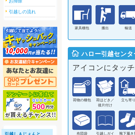
お掃除
引越しの流れ
家具梱包
搬出
輸送
ハロー引越センタ
アイコンにタッチ
荷物の梱包
荷ほどき／
立ち寄
後片付け
引越しＡじぇんと
布団袋
引越しガイ
靴下履き