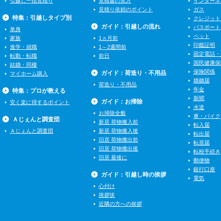
引越し一括見積り
見積書の見方
インターネ
見積り依頼のポイント
ガス
特集：引越しタイプ別
クレジット
ガイド：引越しの流れ
パスポート
単身
ペット
家族
1ヵ月前
印鑑証明
進学・就職
1～2週間前
固定電話・
転勤・転職
前日
国民健康保
結婚・同棲
保険関係
ガイド：荷造り・不用品
マイホーム購入
婚姻届
荷造り・不用品
年金
特集：プロが教える
新聞
ガイド：お掃除
安く楽に得するポイント
水道
お掃除全般
車・バイク
Ａじぇんと調査団
新居 荷物搬入前
転入届
Ａじぇんと調査団
新居 荷物搬入後
転出届
旧居 荷物搬出前
転居届
旧居 荷物搬出後
転校手続き
旧居 最後に
郵便物
銀行口座
ガイド：引越し時の挨拶
電気
心付け
挨拶状
近隣の方への挨拶