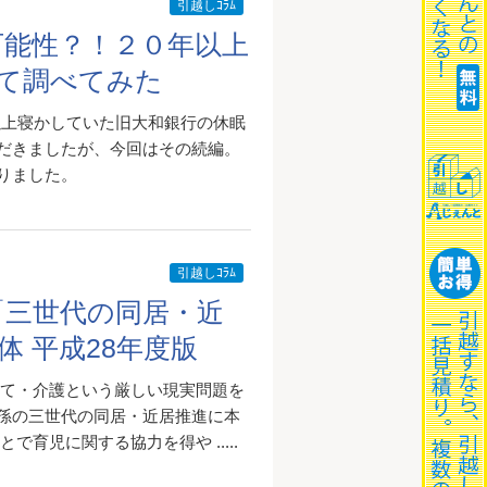
引越しｺﾗﾑ
可能性？！２０年以上
て調べてみた
以上寝かしていた旧大和銀行の休眠
だきましたが、今回はその続編。
りました。
引越しｺﾗﾑ
「三世代の同居・近
 平成28年度版
育て・介護という厳しい現実問題を
孫の三世代の同居・近居推進に本
育児に関する協力を得や .....