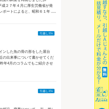
、平成２７年４月に厚生労働省が発
ートによると、昭和６１年 .....
引越しｺﾗﾑ
インした魚の骨の形をした屋台
近の出来事について書かせてくだ
の昨年4月のコラムでもご紹介させ
引越しｺﾗﾑ
て