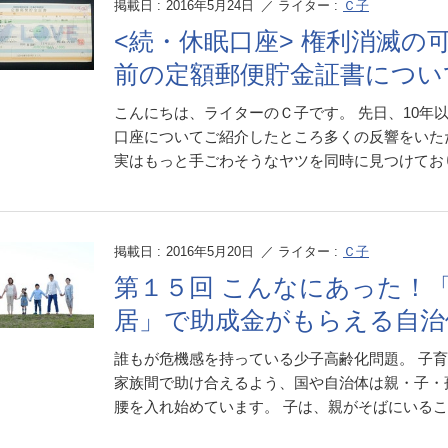
掲載日 :
2016年5月24日
／ ライター :
Ｃ子
<続・休眠口座> 権利消滅の
前の定額郵便貯金証書につい
こんにちは、ライターのＣ子です。 先日、10年
口座についてご紹介したところ多くの反響をいた
実はもっと手ごわそうなヤツを同時に見つけてお
掲載日 :
2016年5月20日
／ ライター :
Ｃ子
第１５回 こんなにあった！
居」で助成金がもらえる自治体
誰もが危機感を持っている少子高齢化問題。 子
家族間で助け合えるよう、国や自治体は親・子・
腰を入れ始めています。 子は、親がそばにいることで