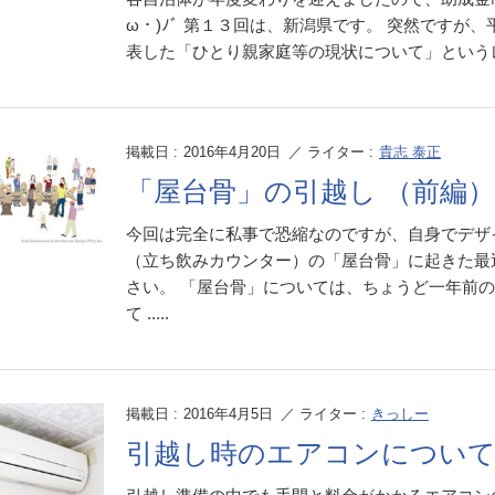
ω・)ﾉﾞ 第１３回は、新潟県です。 突然ですが
表した「ひとり親家庭等の現状について」というレポ
掲載日 :
2016年4月20日
／ ライター :
貴志 泰正
「屋台骨」の引越し （前編）
今回は完全に私事で恐縮なのですが、自身でデザ
（立ち飲みカウンター）の「屋台骨」に起きた最
さい。 「屋台骨」については、ちょうど一年前
て .....
掲載日 :
2016年4月5日
／ ライター :
きっしー
引越し時のエアコンについ