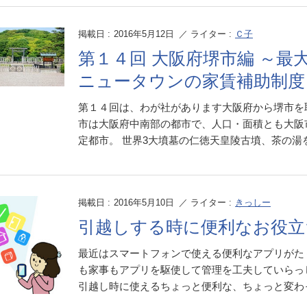
掲載日 :
2016年5月12日
／ ライター :
Ｃ子
第１４回 大阪府堺市編 ～最
ニュータウンの家賃補助制度
第１４回は、わが社があります大阪府から堺市を
市は大阪府中南部の都市で、人口・面積とも大阪
定都市。 世界3大墳墓の仁徳天皇陵古墳、茶の湯を極
掲載日 :
2016年5月10日
／ ライター :
きっしー
引越しする時に便利なお役立
最近はスマートフォンで使える便利なアプリがた
も家事もアプリを駆使して管理を工夫していらっ
引越し時に使えるちょっと便利な、ちょっと変わ