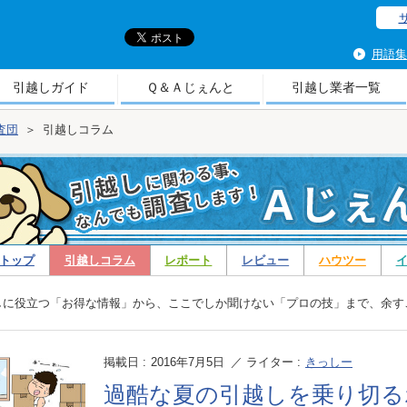
引
用語集
引越しガイド
Ｑ＆Ａじぇんと
引越し業者一覧
査団
＞
引越しコラム
トップ
引越しコラム
レポート
レビュー
ハウツー
コラム | Ａじぇんと調査団
しに役立つ「お得な情報」から、ここでしか聞けない「プロの技」まで、余す
掲載日 :
2016年7月5日
／ ライター :
きっしー
過酷な夏の引越しを乗り切る