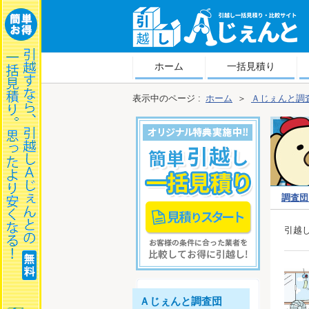
越しＡじぇんと
ホーム
一括見積り
表示中のページ :
ホーム
＞
Ａじぇんと調
調査団
越し
引越
Ａじぇんと調査団