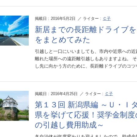
掲載日 :
2016年5月2日
／ ライター :
Ｃ子
新居までの長距離ドライブ
をまとめてみた
引越しと一口にいいましても、市内や近県への近
離れた場所への遠距離引越しもありますよね。 
し先に向かう方のために、長距離ドライブのコツや注
掲載日 :
2016年4月25日
／ ライター :
Ｃ子
第１３回 新潟県編 ～Ｕ・Ｉ
県を挙げて応援！奨学金制度
の引越し費用助成～
各自治体が年度変わりを迎えましたので、助成金