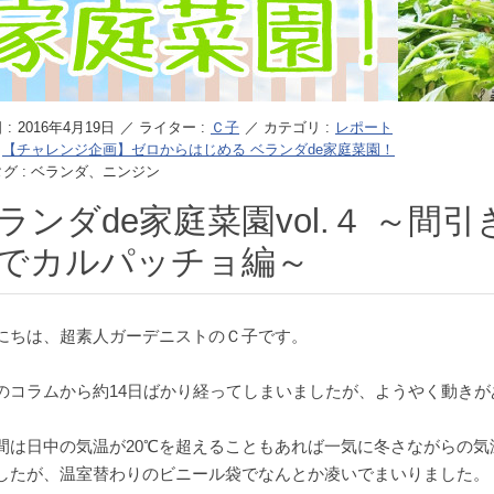
 :
2016年4月19日
／ ライター :
Ｃ子
／ カテゴリ :
レポート
:
【チャレンジ企画】ゼロからはじめる ベランダde家庭菜園！
グ : ベランダ、ニンジン
ランダde家庭菜園vol.４ ～間
でカルパッチョ編～
にちは、超素人ガーデニストのＣ子です。
のコラムから約14日ばかり経ってしまいましたが、ようやく動き
間は日中の気温が20℃を超えることもあれば一気に冬さながらの
したが、温室替わりのビニール袋でなんとか凌いでまいりました。