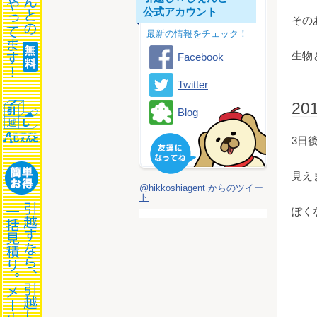
公式アカウント
その
最新の情報をチェック！
生物
Facebook
Twitter
2
Blog
3日
見え
@hikkoshiagent からのツイー
ト
ぽく