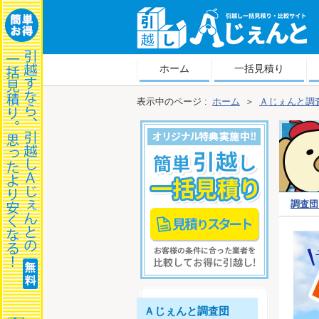
越しＡじぇんと
ホーム
一括見積り
表示中のページ :
ホーム
＞
Ａじぇんと調
調査団
ポート
Ａじぇんと調査団