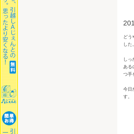
2
どう
した
しっ
ある
つ手
今日
す。