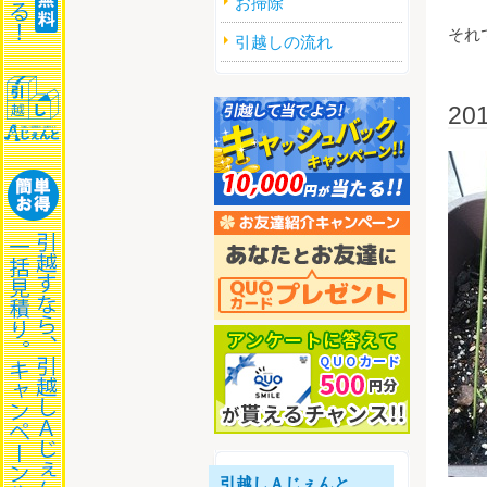
お掃除
それ
引越しの流れ
2
引越しＡじぇんと