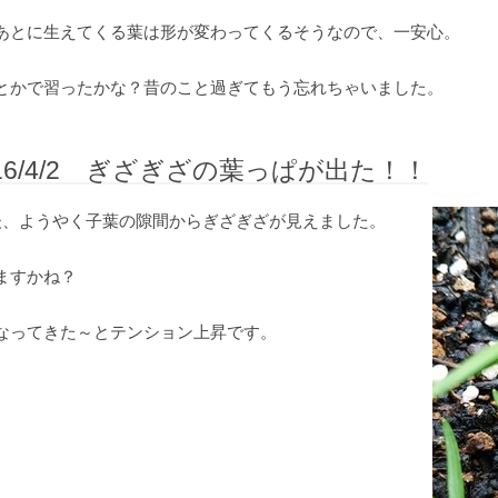
あとに生えてくる葉は形が変わってくるそうなので、一安心。
とかで習ったかな？昔のこと過ぎてもう忘れちゃいました。
016/4/2 ぎざぎざの葉っぱが出た！！
後、ようやく子葉の隙間からぎざぎざが見えました。
ますかね？
なってきた～とテンション上昇です。