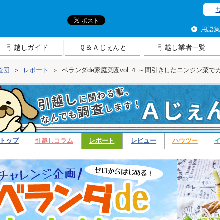
引
用語集
引越しガイド
Ｑ＆Ａじぇんと
引越し業者一覧
査団
＞
レポート
＞
ベランダde家庭菜園vol.４ ～間引きしたニンジン菜
トップ
引越しコラム
レポート
レビュー
ハウツー