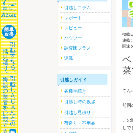
引越しコラム
レポート
レビュー
掲載日
ハウツー
連載 
関連タ
調査団プラス
ベ
連載
菜
引越しガイド
こん
各種手続き
引越し時の挨拶
前回
引越し見積り
この
荷造り・不用品
しで