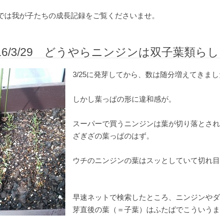
では我が子たちの成長記録をご覧くださいませ。
016/3/29 どうやらニンジンは双子葉類ら
3/25に発芽してから、数は随分増えてきま
しかし葉っぱの形に違和感が。
スーパーで買うニンジンは葉が切り落とされ
ざぎざの葉っぱのはず。
ウチのニンジンの葉はスッとしていて切れ目
早速ネットで検索したところ、ニンジンやダ
芽直後の葉（＝子葉）はふたばでこういうま