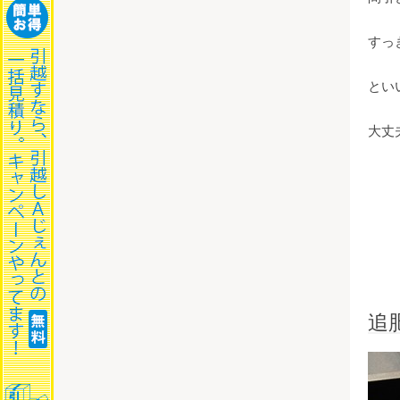
すっ
とい
大丈
追